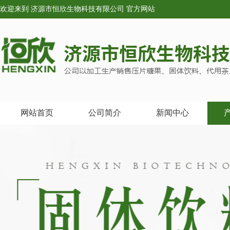
欢迎来到 济源市恒欣生物科技有限公司 官方网站
网站首页
公司简介
新闻中心