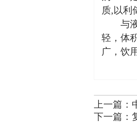
质,以利
与液体
轻，体
广，饮
上一篇：
下一篇：