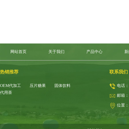
网站首页
关于我们
产品中心
新
热销推荐
联系我们
OEM代加工
压片糖果
固体饮料
电话：
代用茶
邮箱：
位置：