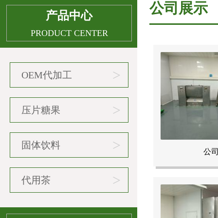
公司展示
产品中心
PRODUCT CENTER
>
OEM代加工
>
压片糖果
>
固体饮料
公
>
代用茶