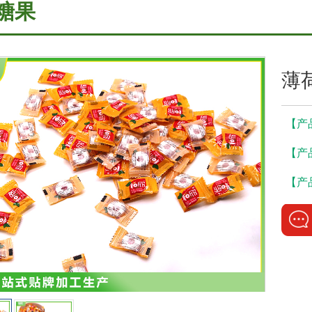
糖果
薄
【产
【产
【产