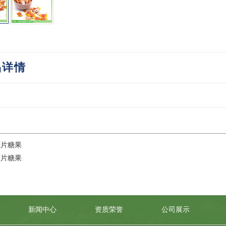
品详情
压片糖果
压片糖果
新闻中心
资质荣誉
公司展示